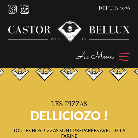
DEPUIS 1976
Au Menu
ACCUEIL
POUR LA PETITE HISTOIRE ...
LE RESTAURANT
LES PIZZAS
DELLICIOZO !
LA CARTE
entrées
TOUTES NOS PIZZAS SONT PREPARÉES AVEC DE LA
plats
FARINE