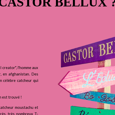
CASTOR BELLUX 
l creator", l'homme aux
r, en afghanistan. Des
un célèbre catcheur qui
 est trouvé !
 catcheur moustachu et
très, très nombreux T-