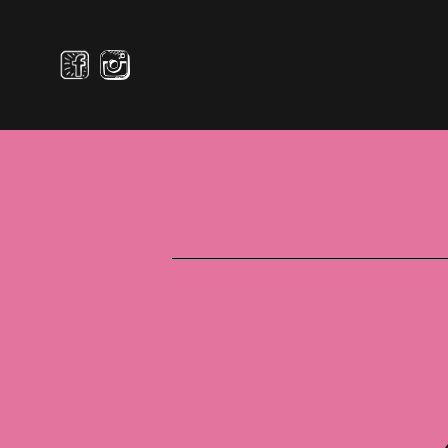
N
POURQ
accueil